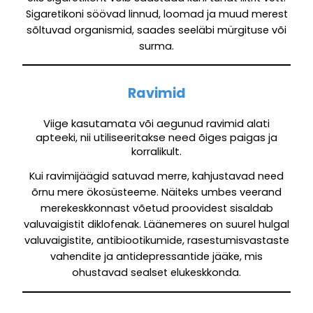
Sigaretikoni söövad linnud, loomad ja muud merest
sõltuvad organismid, saades seeläbi mürgituse või
surma.
Ravimid
Viige kasutamata või aegunud ravimid alati
apteeki, nii utiliseeritakse need õiges paigas ja
korralikult.
Kui ravimijäägid satuvad merre, kahjustavad need
õrnu mere ökosüsteeme. Näiteks umbes veerand
merekeskkonnast võetud proovidest sisaldab
valuvaigistit diklofenak. Läänemeres on suurel hulgal
valuvaigistite, antibiootikumide, rasestumisvastaste
vahendite ja antidepressantide jääke, mis
ohustavad sealset elukeskkonda.