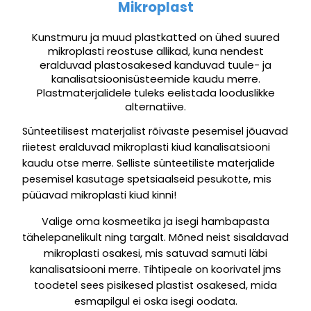
Mikroplast
Kunstmuru ja muud plastkatted on ühed suured
mikroplasti reostuse allikad, kuna nendest
eralduvad plastosakesed kanduvad tuule- ja
kanalisatsioonisüsteemide kaudu merre.
Plastmaterjalidele tuleks eelistada looduslikke
alternatiive.
Sünteetilisest materjalist rõivaste pesemisel jõuavad
riietest eralduvad mikroplasti kiud kanalisatsiooni
kaudu otse merre. Selliste sünteetiliste materjalide
pesemisel kasutage spetsiaalseid pesukotte, mis
püüavad mikroplasti kiud kinni!
Valige oma kosmeetika ja isegi hambapasta
tähelepanelikult ning targalt. Mõned neist sisaldavad
mikroplasti osakesi, mis satuvad samuti läbi
kanalisatsiooni merre. Tihtipeale on koorivatel jms
toodetel sees pisikesed plastist osakesed, mida
esmapilgul ei oska isegi oodata.