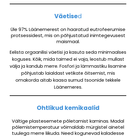
Väetise
d
Üle 97% Läänemerest on haaratud eutrofeerumise
protsessidest, mis on põhjustatud inimtegevusest
maismaal.
Eelista orgaanilisi väetisi ja kasuta seda minimaalses
koguses. Kõik, mida taimed ei vaja, leostub mullast
välja ja kandub merre. Fosfori ja lämmastiku lisamine
põhjustab laialdast vetikate õitsemist, mis
omakorda aitab kaasa surnud tsoonide tekkele
Läänemeres.
Ohtlikud kemikaalid
Vältige plastesemete põletamist kaminas. Madal
põlemistemperatuur võimaldab mürgistel ainetel
tuulega merre liikuda. Need kogunevad kaladesse