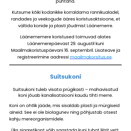
puhtana.
Kutsume kõiki kodanikke korraldama rannikualadel,
randades ja veekogude ääres koristusaktsioone, et
vältida konide ja plasti jõudmist Läänemerre.
Läänememere koristused toimuvad alates
Läänemerepäevast 29. augustil kuni
Maailmakoristuspäevani 16. septembril. Lisateave ja
registreerimine aadressi
maailmakorsitus.ee
.
Suitsukoni
Suitsukoni tuleb visata prügikasti – mahavisatud
koni jõuab kanalisatsiooni kaudu tihti merre.
Koni on ohtlik jääde, mis sisaldab plasti ja mürgiseid
aineid. See ei ole biolagunev ning põhjustab otsest
kahju mereorganismidele.
Üks sigaretikont võib saastada kuni tuhat liitrit vett.