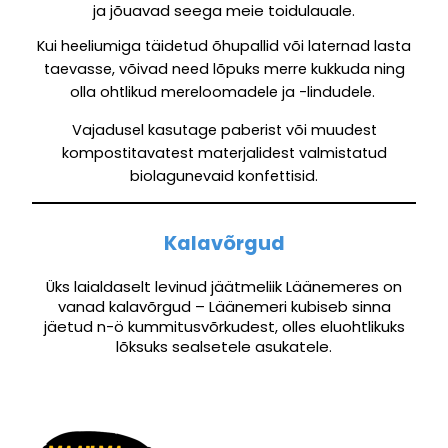
ja jõuavad seega meie toidulauale.
Kui heeliumiga täidetud õhupallid või laternad lasta
taevasse, võivad need lõpuks merre kukkuda ning
olla ohtlikud mereloomadele ja -lindudele.
Vajadusel kasutage paberist või muudest
kompostitavatest materjalidest valmistatud
biolagunevaid konfettisid.
Kalavõrgud
Üks laialdaselt levinud jäätmeliik Läänemeres on
vanad kalavõrgud – Läänemeri kubiseb sinna
jäetud n-ö kummitusvõrkudest, olles eluohtlikuks
lõksuks sealsetele asukatele.