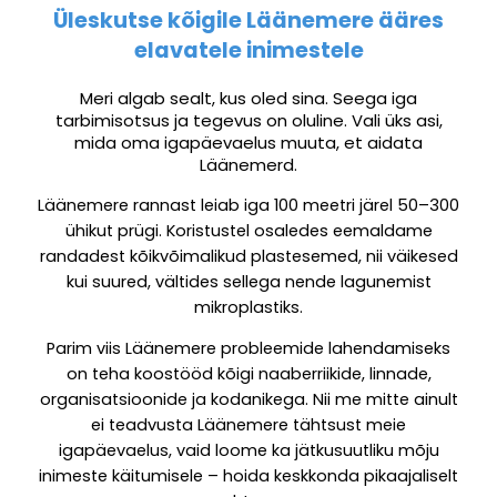
Üleskutse kõigile Läänemere ääres
elavatele inimestele
Meri algab sealt, kus oled sina. Seega iga
tarbimisotsus ja tegevus on oluline. Vali üks asi,
mida oma igapäevaelus muuta, et aidata
Läänemerd.
Läänemere rannast leiab iga 100 meetri järel 50–300
ühikut prügi. Koristustel osaledes eemaldame
randadest kõikvõimalikud plastesemed, nii väikesed
kui suured, vältides sellega nende lagunemist
mikroplastiks.
Parim viis Läänemere probleemide lahendamiseks
on teha koostööd kõigi naaberriikide, linnade,
organisatsioonide ja kodanikega. Nii me mitte ainult
ei teadvusta Läänemere tähtsust meie
igapäevaelus, vaid loome ka jätkusuutliku mõju
inimeste käitumisele – hoida keskkonda pikaajaliselt