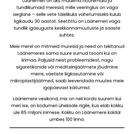
Läänemeri on üks maailma nooremaid ja
tundlikumaid meresid, mille veeringlus on väga
aeglane – selle vete täielikuks vahetumiseks kulub
ligikaudu 30 aastat. Seetõttu on Läänemeri väga
tundlik igasuguste keskkonnamuutuste ja saaste
suhtes.
Meie merel on mitmeid muresid ja need on tekitanud
Läänemeres sama suure surnud tsooni kui on
Iirimaa. Paljusid neist probleemidest, nagu
sigaretikonide või meditsiinijäätmete jõudmine
merre, väetiste liigkasutamine või
mikroplastijäätmed, saab leevendada muutes meie
igapäevast käitumist.
Läänemere vesikond, mis on neli korda suurem kui
meri ise, on kodumeri üheksale riigile, kus elab kokku
üle 85 miljoni inimese. Kokku on Läänemere kaldal
umbes 100 linna.