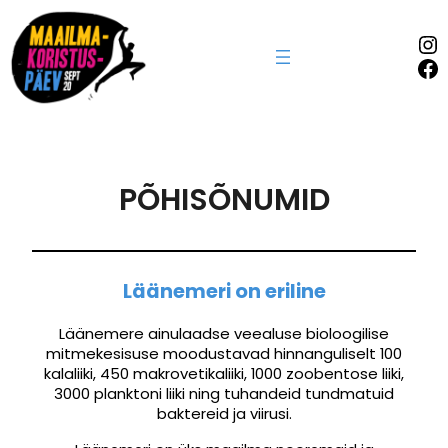
In
Fa
PÕHISÕNUMID
Läänemeri on eriline
Läänemere ainulaadse veealuse bioloogilise
mitmekesisuse moodustavad hinnanguliselt 100
kalaliiki, 450 makrovetikaliiki, 1000 zoobentose liiki,
3000 planktoni liiki ning tuhandeid tundmatuid
baktereid ja viirusi.