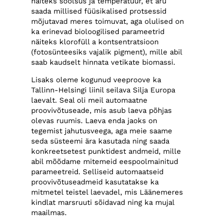
näiteks soolsus ja temperatuur, et aru
saada millised füüsikalised protsessid
mõjutavad meres toimuvat, aga olulised on
ka erinevad bioloogilised parameetrid
näiteks klorofüll a kontsentratsioon
(fotosünteesiks vajalik pigment), mille abil
saab kaudselt hinnata vetikate biomassi.
Lisaks oleme kogunud veeproove ka
Tallinn-Helsingi liinil seilava Silja Europa
laevalt. Seal oli meil automaatne
proovivõtuseade, mis asub laeva põhjas
olevas ruumis. Laeva enda jaoks on
tegemist jahutusveega, aga meie saame
seda süsteemi ära kasutada ning saada
konkreetsetest punktidest andmeid, mille
abil mõõdame mitemeid eespoolmainitud
parameetreid. Selliseid automaatseid
proovivõtuseadmeid kasutatakse ka
mitmetel teistel laevadel, mis Läänemeres
kindlat marsruuti sõidavad ning ka mujal
maailmas.