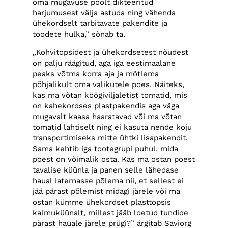
oma mugavuse poolt dikteeritud
harjumusest välja astuda ning vähenda
ühekordselt tarbitavate pakendite ja
toodete hulka,” sõnab ta.
„Kohvitopsidest ja ühekordsetest nõudest
on palju räägitud, aga iga eestimaalane
peaks võtma korra aja ja mõtlema
põhjalikult oma valikutele poes. Näiteks,
kas ma võtan köögiviljaletist tomatid, mis
on kahekordses plastpakendis aga väga
mugavalt kaasa haaratavad või ma võtan
tomatid lahtiselt ning ei kasuta nende koju
transportimiseks mitte ühtki lisapakendit.
Sama kehtib iga tootegrupi puhul, mida
poest on võimalik osta. Kas ma ostan poest
tavalise küünla ja panen selle lähedase
haual laternasse põlema nii, et sellest ei
jää pärast põlemist midagi järele või ma
ostan kümme ühekordset plasttopsis
kalmuküünalt, millest jääb loetud tundide
pärast hauale järele prügi?” ärgitab Saviorg