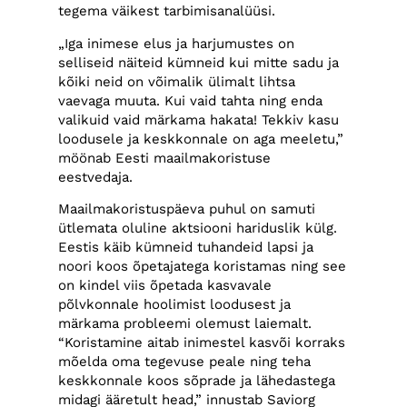
tegema väikest tarbimisanalüüsi.
„Iga inimese elus ja harjumustes on
selliseid näiteid kümneid kui mitte sadu ja
kõiki neid on võimalik ülimalt lihtsa
vaevaga muuta. Kui vaid tahta ning enda
valikuid vaid märkama hakata! Tekkiv kasu
loodusele ja keskkonnale on aga meeletu,”
möönab Eesti maailmakoristuse
eestvedaja.
Maailmakoristuspäeva puhul on samuti
ütlemata oluline aktsiooni hariduslik külg.
Eestis käib kümneid tuhandeid lapsi ja
noori koos õpetajatega koristamas ning see
on kindel viis õpetada kasvavale
põlvkonnale hoolimist loodusest ja
märkama probleemi olemust laiemalt.
“Koristamine aitab inimestel kasvõi korraks
mõelda oma tegevuse peale ning teha
keskkonnale koos sõprade ja lähedastega
midagi ääretult head,” innustab Saviorg