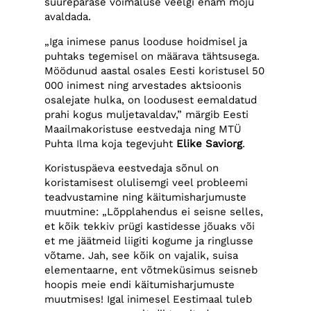
suurepärase võimaluse veelgi enam mõju
avaldada.
„Iga inimese panus looduse hoidmisel ja
puhtaks tegemisel on määrava tähtsusega.
Möödunud aastal osales Eesti koristusel 50
000 inimest ning arvestades aktsioonis
osalejate hulka, on loodusest eemaldatud
prahi kogus muljetavaldav,” märgib Eesti
Maailmakoristuse eestvedaja ning MTÜ
Puhta Ilma koja tegevjuht
Elike Saviorg
.
Koristuspäeva eestvedaja sõnul on
koristamisest olulisemgi veel probleemi
teadvustamine ning käitumisharjumuste
muutmine: „Lõpplahendus ei seisne selles,
et kõik tekkiv prügi kastidesse jõuaks või
et me jäätmeid liigiti kogume ja ringlusse
võtame. Jah, see kõik on vajalik, suisa
elementaarne, ent võtmeküsimus seisneb
hoopis meie endi käitumisharjumuste
muutmises! Igal inimesel Eestimaal tuleb