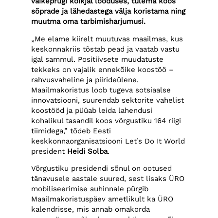
väikeprügi kõikjal looduses, tulema koos
sõprade ja lähedastega välja koristama ning
muutma oma tarbimisharjumusi.
„Me elame kiirelt muutuvas maailmas, kus
keskonnakriis tõstab pead ja vaatab vastu
igal sammul. Positiivsete muudatuste
tekkeks on vajalik ennekõike koostöö –
rahvusvaheline ja piirideülene.
Maailmakoristus loob tugeva sotsiaalse
innovatsiooni, suurendab sektorite vahelist
koostööd ja püüab leida lahendusi
kohalikul tasandil koos võrgustiku 164 riigi
tiimidega,” tõdeb Eesti
keskkonnaorganisatsiooni Let’s Do It World
president
Heidi Solba
.
Võrgustiku presidendi sõnul on ootused
tänavusele aastale suured, sest lisaks ÜRO
mobiliseerimise auhinnale pürgib
Maailmakoristuspäev ametlikult ka ÜRO
kalendrisse, mis annab omakorda