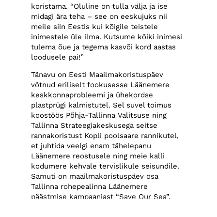
koristama. “Oluline on tulla välja ja ise
midagi ära teha – see on eeskujuks nii
meile siin Eestis kui kõigile teistele
inimestele üle ilma. Kutsume kõiki inimesi
tulema õue ja tegema kasvõi kord aastas
loodusele pai!”
Tänavu on Eesti Maailmakoristuspäev
võtnud eriliselt fookusesse Läänemere
keskkonnaprobleemi ja ühekordse
plastprügi kalmistutel. Sel suvel toimus
koostöös Põhja-Tallinna Valitsuse ning
Tallinna Strateegiakeskusega seitse
rannakoristust Kopli poolsaare rannikutel,
et juhtida veelgi enam tähelepanu
Läänemere reostusele ning meie kalli
kodumere kehvale tervislikule seisundile.
Samuti on maailmakoristuspäev osa
Tallinna rohepealinna Läänemere
päästmise kampaaniast “Save Our Sea”.
Eestimaa kalmistutel käies aga avaneb