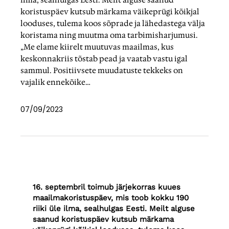
ilma, sealhulgas Eesti. Meilt alguse saanud
koristuspäev kutsub märkama väikeprügi kõikjal
looduses, tulema koos sõprade ja lähedastega välja
koristama ning muutma oma tarbimisharjumusi.
„Me elame kiirelt muutuvas maailmas, kus
keskonnakriis tõstab pead ja vaatab vastu igal
sammul. Positiivsete muudatuste tekkeks on
vajalik ennekõike…
07/09/2023
16. septembril toimub järjekorras kuues
maailmakoristuspäev, mis toob kokku 190
riiki üle ilma, sealhulgas Eesti. Meilt alguse
saanud koristuspäev kutsub märkama