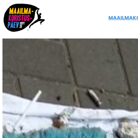
Liigu
sisu
MAAILMAK
juurde