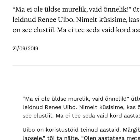
“Ma ei ole üldse murelik, vaid õnnelik!” ü
leidnud Renee Uibo. Nimelt küsisime, kas õ
on see elustiil. Ma ei tee seda vaid kord a
21/09/2019
“Ma ei ole üldse murelik, vaid õnnelik!” üt
leidnud Renee Uibo. Nimelt küsisime, kas õõ
see elustiil. Ma ei tee seda vaid kord aast
Uibo on koristustöid teinud aastaid. Märgi
lapsele,” tõi ta näite. “Olen aastatega m