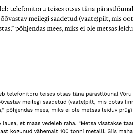
tleb telefonitoru teises otsas täna pärastlõuna
õvastav meilegi saadetud (vaate)pilt, mis oota
astas,” põhjendas mees, miks ei ole metsas leid
leb telefonitoru teises otsas täna pärastlõunal Võru
vastav meilegi saadetud (vaate)pilt, mis ootas linn
as,” põhjendas mees, miks ei ole metsas leiduv prüg
b lausa, et maas vedeleb raha. “Metsa visatakse taa
etsast kogunud vähemalt 100 tonni metalli. Siis ma