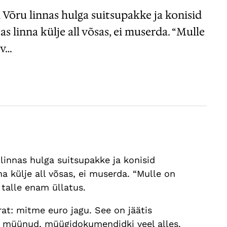
l Võru linnas hulga suitsupakke ja konisid
s linna külje all võsas, ei muserda. “Mulle
uv…
 linnas hulga suitsupakke ja konisid
a külje all võsas, ei muserda. “Mulle on
i talle enam üllatus.
rat: mitme euro jagu. See on jäätis
ha müünud, müügidokumendidki veel alles.