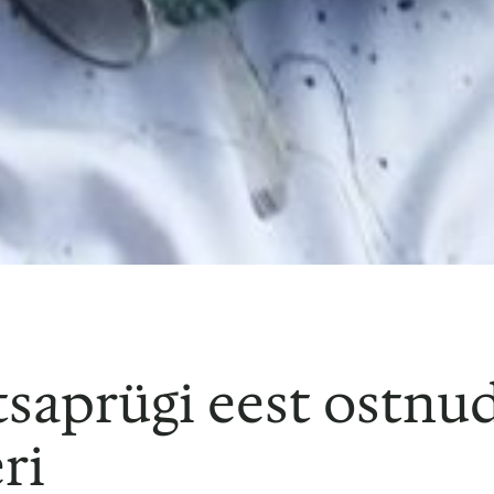
aprügi eest ostnud
ri