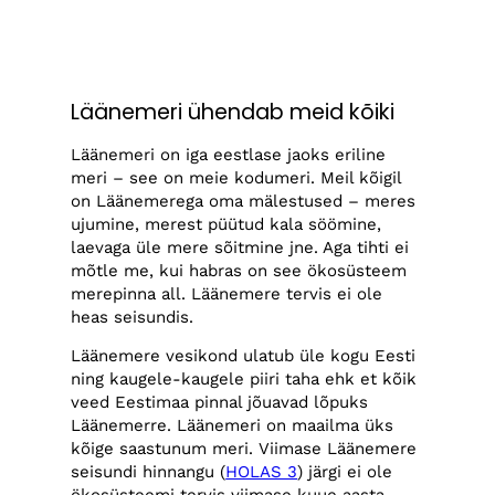
Läänemeri ühendab meid kõiki
Läänemeri on iga eestlase jaoks eriline
meri – see on meie kodumeri. Meil kõigil
on Läänemerega oma mälestused – meres
ujumine, merest püütud kala söömine,
laevaga üle mere sõitmine jne. Aga tihti ei
mõtle me, kui habras on see ökosüsteem
merepinna all. Läänemere tervis ei ole
heas seisundis.
Läänemere vesikond ulatub üle kogu Eesti
ning kaugele-kaugele piiri taha ehk et kõik
veed Eestimaa pinnal jõuavad lõpuks
Läänemerre. Läänemeri on maailma üks
kõige saastunum meri. Viimase Läänemere
seisundi hinnangu (
HOLAS 3
) järgi ei ole