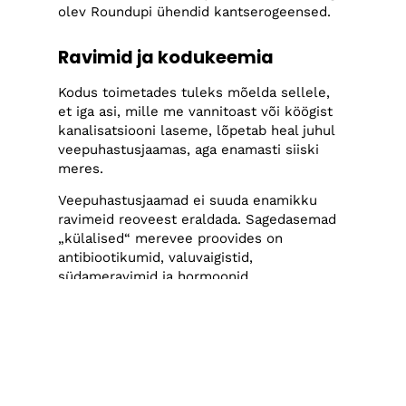
olev Roundupi ühendid kantserogeensed.
Ravimid ja kodukeemia
Kodus toimetades tuleks mõelda sellele,
et iga asi, mille me vannitoast või köögist
kanalisatsiooni laseme, lõpetab heal juhul
veepuhastusjaamas, aga enamasti siiski
meres.
Veepuhastusjaamad ei suuda enamikku
ravimeid reoveest eraldada. Sagedasemad
„külalised“ merevee proovides on
antibiootikumid, valuvaigistid,
südameravimid ja hormoonid.
Ravimijäätmete õige käitlemine aitab
vähendada nende sisaldust reovees. Seega
tuleks kõik ravimijäägid viia jäätmejaama
või apteeki, neid ei tohi lasta
kanalisatsiooni või visata
segaolmejäätmete hulka.