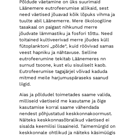
Põldude väetamine on üks suurimaid
Läänemere eutrofeerumise allikaid, sest
need väetised jõuavad kõik lõpuks vihma ja
tuulte abil Läänemerre. Mere ökoloogiline
tasakaal on paigast nihkunud merre
jõudvate lämmastiku ja fosfori tõttu. Need
toitained kultiveerivad merre jõudes küll
fütoplanktoni „põlde“, kuid röövivad samas
veest hapniku ja nähtavuse. Selline
eutrofeerumine tekitab Läänemeres nn
surnud tsoone, kust elu sisuliselt kaob.
Eutrofeerumise tagajärjel võivad kaduda
mitmed meile harjumuspäraseks saanud
liigid.
Aias ja põldudel toimetades saame valida,
milliseid väetiseid me kasutame ja õige
kasutamise korral saame vähendada
nendest põhjustatud keskkonnakoormust.
Näiteks keskkonnasõbralikud väetised ei
sisalda keemilisi lisaaineid. Taimemürgid on
keskkonnale ohtlikud ja näiteks käsimüügis