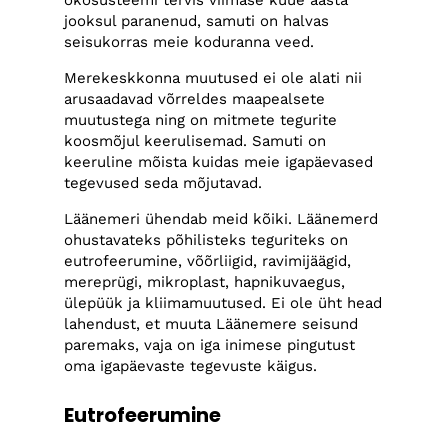
ökosüsteemi tervis viimase kuue aasta
jooksul paranenud, samuti on halvas
seisukorras meie koduranna veed.
Merekeskkonna muutused ei ole alati nii
arusaadavad võrreldes maapealsete
muutustega ning on mitmete tegurite
koosmõjul keerulisemad. Samuti on
keeruline mõista kuidas meie igapäevased
tegevused seda mõjutavad.
Läänemeri ühendab meid kõiki. Läänemerd
ohustavateks põhilisteks teguriteks on
eutrofeerumine, võõrliigid, ravimijäägid,
mereprügi, mikroplast, hapnikuvaegus,
ülepüük ja kliimamuutused. Ei ole üht head
lahendust, et muuta Läänemere seisund
paremaks, vaja on iga inimese pingutust
oma igapäevaste tegevuste käigus.
Eutrofeerumine