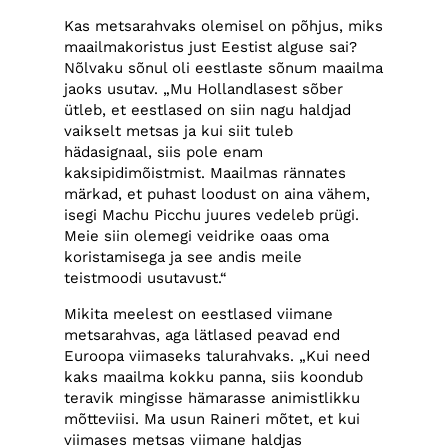
Kas metsarahvaks olemisel on põhjus, miks
maailmakoristus just Eestist alguse sai?
Nõlvaku sõnul oli eestlaste sõnum maailma
jaoks usutav. „Mu Hollandlasest sõber
ütleb, et eestlased on siin nagu haldjad
vaikselt metsas ja kui siit tuleb
hädasignaal, siis pole enam
kaksipidimõistmist. Maailmas rännates
märkad, et puhast loodust on aina vähem,
isegi Machu Picchu juures vedeleb prügi.
Meie siin olemegi veidrike oaas oma
koristamisega ja see andis meile
teistmoodi usutavust.“
Mikita meelest on eestlased viimane
metsarahvas, aga lätlased peavad end
Euroopa viimaseks talurahvaks. „Kui need
kaks maailma kokku panna, siis koondub
teravik mingisse hämarasse animistlikku
mõtteviisi. Ma usun Raineri mõtet, et kui
viimases metsas viimane haldjas