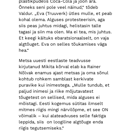
plastikpudelis Coca-Cola ja joon ära.
Õnneks seni pole veel näinud,“ tõdeb
Valdur. „Eva (Truuverk) ütles mulle, et peab
kohal olema. Alguses protesteerisin, aga
siis peas juhtus midagi, helistasin talle
tagasi ja siin ma olen. Ma ei tea, mis juhtus.
Et keegi käituks ebaratsionaalselt, on vaja
algtõuget. Eva on selles tõukamises väga
hea.“
Metsa uuesti eestlaste teadvusse
kirjutanud Mikita kõrval elab ka Rainer
Nõlvak enamus ajast metsas ja oma sõnul
kohtub rohkem samblast kerkivate
puravike kui inimestega. „Mulle tundub, et
paljud inimesi ja riike mõjutavatest
tõugetest on sellised, mida alguses ei
mõistagi. Eesti kogemus sütitas ilmselt
mitmes riigis mingi närvilõpme, et see ON
võimalik – kui alateadvuses selle faktiga
leppida, siis on loogiline algtõuge enda
riigis tegutsemiseks.“