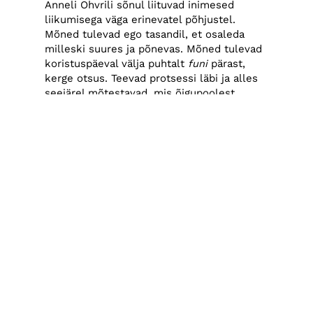
Anneli Ohvrili sõnul liituvad inimesed
liikumisega väga erinevatel põhjustel.
Mõned tulevad ego tasandil, et osaleda
milleski suures ja põnevas. Mõned tulevad
koristuspäeval välja puhtalt
funi
pärast,
kerge otsus. Teevad protsessi läbi ja alles
seejärel mõtestavad, mis õigupoolest
juhtus. „Nad tunnetavad, et olid osa
millestki suuremast. Kui me räägime
prügipimedusest, siis nemad
said prüginägijateks, kes suure
tõenäosusega ise enam ei lägasta ja
keelavad seda ka teistel.“
Nii Eva Truuverk kui Anneli Ohvril liitusid
Teeme Ära aktsiooniga paariks kuuks, kuid
on ühiselt vankrit vedanud juba kümme
aastat. Anneli jättis töö Momentumi
agentuuris ja parima töötaja
preemiareisi Taisse, et tegeleda
maailmakoristusega. „Proovisin endale
ratsionaalselt argumenteerida, et miks