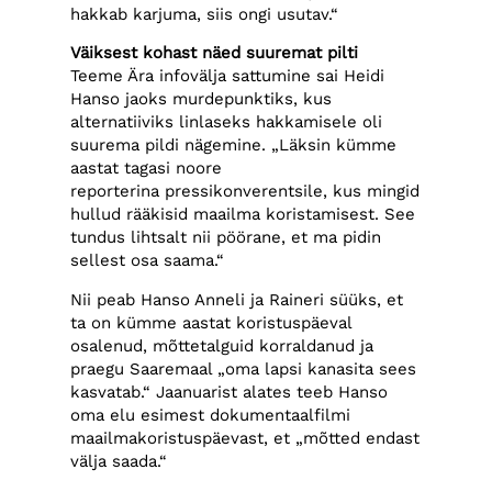
hakkab karjuma, siis ongi usutav.“
Väiksest kohast näed suuremat pilti
Teeme Ära infovälja sattumine sai Heidi
Hanso jaoks murdepunktiks, kus
alternatiiviks linlaseks hakkamisele oli
suurema pildi nägemine. „Läksin kümme
aastat tagasi noore
reporterina pressikonverentsile, kus mingid
hullud rääkisid maailma koristamisest. See
tundus lihtsalt nii pöörane, et ma pidin
sellest osa saama.“
Nii peab Hanso Anneli ja Raineri süüks, et
ta on kümme aastat koristuspäeval
osalenud, mõttetalguid korraldanud ja
praegu Saaremaal „oma lapsi kanasita sees
kasvatab.“ Jaanuarist alates teeb Hanso
oma elu esimest dokumentaalfilmi
maailmakoristuspäevast, et „mõtted endast
välja saada.“