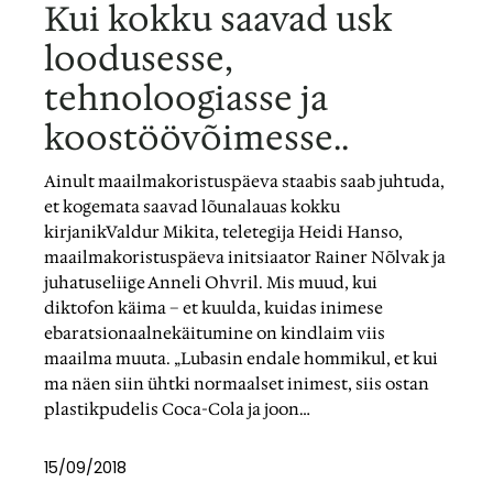
Kui kokku saavad usk
loodusesse,
tehnoloogiasse ja
koostöövõimesse..
Ainult maailmakoristuspäeva staabis saab juhtuda,
et kogemata saavad lõunalauas kokku
kirjanikValdur Mikita, teletegija Heidi Hanso,
maailmakoristuspäeva initsiaator Rainer Nõlvak ja
juhatuseliige Anneli Ohvril. Mis muud, kui
diktofon käima – et kuulda, kuidas inimese
ebaratsionaalnekäitumine on kindlaim viis
maailma muuta. „Lubasin endale hommikul, et kui
ma näen siin ühtki normaalset inimest, siis ostan
plastikpudelis Coca-Cola ja joon…
15/09/2018