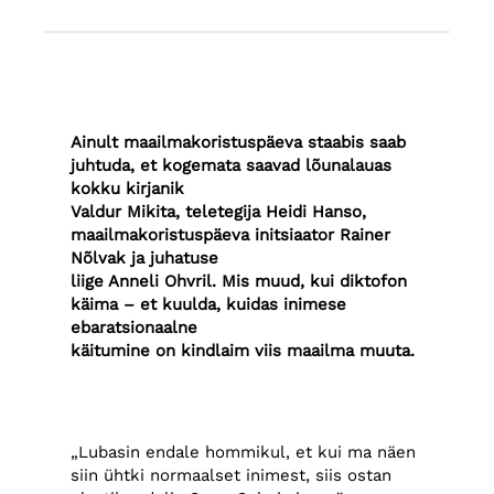
Ainult maailmakoristuspäeva staabis saab
juhtuda, et kogemata saavad lõunalauas
kokku kirjanik
Valdur Mikita, teletegija Heidi Hanso,
maailmakoristuspäeva initsiaator Rainer
Nõlvak ja juhatuse
liige Anneli Ohvril. Mis muud, kui diktofon
käima – et kuulda, kuidas inimese
ebaratsionaalne
käitumine on kindlaim viis maailma muuta.
„Lubasin endale hommikul, et kui ma näen
siin ühtki normaalset inimest, siis ostan