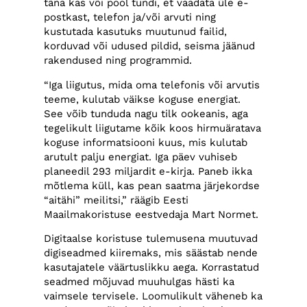
täna kas või pool tundi, et vaadata üle e-
postkast, telefon ja/või arvuti ning
kustutada kasutuks muutunud failid,
korduvad või udused pildid, seisma jäänud
rakendused ning programmid.
“Iga liigutus, mida oma telefonis või arvutis
teeme, kulutab väikse koguse energiat.
See võib tunduda nagu tilk ookeanis, aga
tegelikult liigutame kõik koos hirmuäratava
koguse informatsiooni kuus, mis kulutab
arutult palju energiat. Iga päev vuhiseb
planeedil 293 miljardit e-kirja. Paneb ikka
mõtlema küll, kas pean saatma järjekordse
“aitähi” meilitsi,” räägib Eesti
Maailmakoristuse eestvedaja Mart Normet.
Digitaalse koristuse tulemusena muutuvad
digiseadmed kiiremaks, mis säästab nende
kasutajatele väärtuslikku aega. Korrastatud
seadmed mõjuvad muuhulgas hästi ka
vaimsele tervisele. Loomulikult väheneb ka