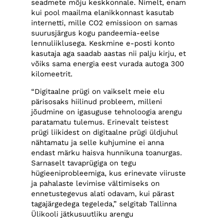
seadmete mõju keskkonnale. Nimelt, enam
kui pool maailma elanikkonnast kasutab
internetti, mille CO2 emissioon on samas
suurusjärgus kogu pandeemia-eelse
lennuliiklusega. Keskmine e-posti konto
kasutaja aga saadab aastas nii palju kirju, et
võiks sama energia eest vurada autoga 300
kilomeetrit.
“Digitaalne prügi on vaikselt meie elu
pärisosaks hiilinud probleem, milleni
jõudmine on igasuguse tehnoloogia arengu
paratamatu tulemus. Erinevalt teistest
prügi liikidest on digitaalne prügi üldjuhul
nähtamatu ja selle kuhjumine ei anna
endast märku haisva hunnikuna toanurgas.
Sarnaselt tavaprügiga on tegu
hügieeniprobleemiga, kus erinevate viiruste
ja pahalaste levimise vältimiseks on
ennetustegevus alati odavam, kui pärast
tagajärgedega tegeleda,” selgitab Tallinna
Ülikooli jätkusuutliku arengu