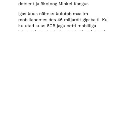
dotsent ja ökoloog Mihkel Kangur.
Igas kuus näiteks kulutab maailm
mobiilandmesides 46 miljardit gigabaiti. Kui
kulutad kuus 8GB jagu netti mobiiliga
internetis surfamiseks, saaksid selle eest
peaaegu 660 miljonit aastat netis viibida.
Kusjuures, peaaegu kolmveerand sellest
mahust kulub sotsiaalmeediale. Eriti
videoäppides – lausa 34 miljardit gigabaiti.
Digitaalne koristuspäev on ajaga järjest
enam populaarsust kasvatanud, mida
näitlikustab fakt, igal aastal võtab aina
enam ettevõtteid ning eraisikuid üle kogu
Eesti.
Lisanippe nähtamatu prügi koristamiseks
leiad ka siit:
Digitarga tehnoloogiablogist
ja
digitaalsel koristuspäeval puhastatud
andmete mahtu saad registreerida
veebilehel
http://digikoristus.digitark.ee