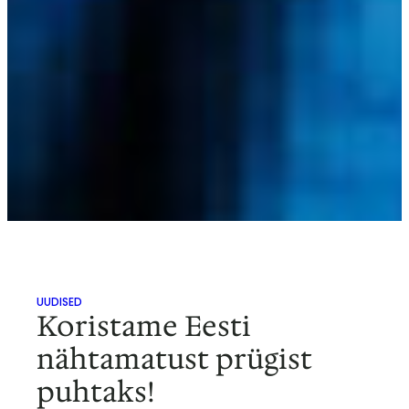
UUDISED
Koristame Eesti
nähtamatust prügist
puhtaks!