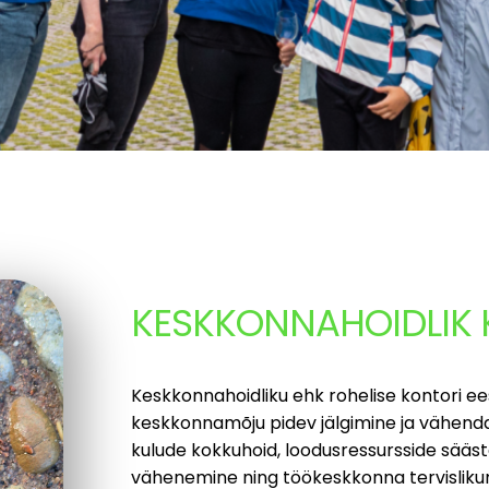
KESKKONNAHOIDLIK
Keskkonnahoidliku ehk rohelise kontori e
keskkonnamõju pidev jälgimine ja vähend
kulude kokkuhoid, loodusressursside sää
vähenemine ning töökeskkonna tervislik