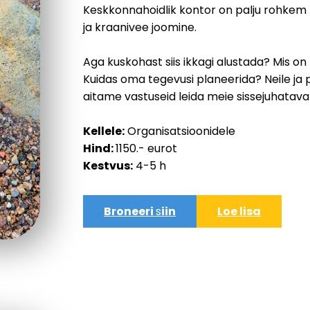
Keskkonnahoidlik kontor on palju rohkem k
ja kraanivee joomine.
Aga kuskohast siis ikkagi alustada? Mis 
Kuidas oma tegevusi planeerida? Neile ja p
aitame vastuseid leida meie sissejuhataval j
Kellele:
Organisatsioonidele
Hind:
1150.- eurot
Kestvus:
4-5 h
Broneeri
s
iin
Loe lisa