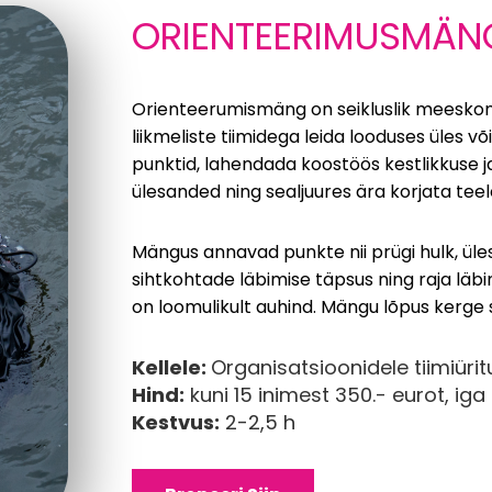
ORIENTEERIMUSMÄN
Orienteerumismäng on seikluslik meeskonn
liikmeliste tiimidega leida looduses üles v
punktid, lahendada koostöös kestlikkuse 
ülesanded ning sealjuures ära korjata teel
Mängus annavad punkte nii prügi hulk, ül
sihtkohtade läbimise täpsus ning raja läbim
on loomulikult auhind. Mängu lõpus kerge s
Kellele:
Organisatsioonidele tiimiür
Hind:
kuni 15 inimest 350.- eurot, iga
Kestvus:
2-2,5 h