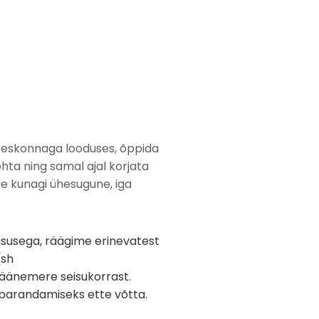
eeskonnaga looduses, õppida
ta ning samal ajal korjata
ole kunagi ühesugune, iga
isusega, räägime erinevatest
(sh
Läänemere seisukorrast.
 parandamiseks ette võtta.