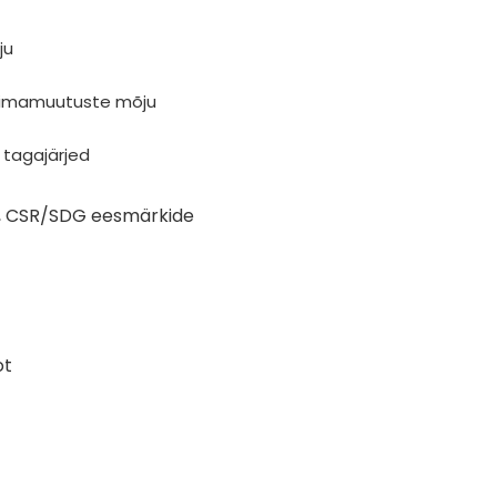
ju
liimamuutuste mõju
tagajärjed
ks, CSR/SDG eesmärkide
ot