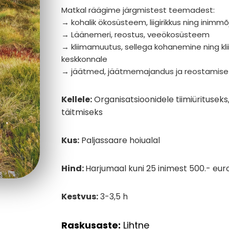
Matkal räägime järgmistest teemadest:
→ kohalik ökosüsteem, liigirikkus ning inimmõ
→ Läänemeri, reostus, veeökosüsteem
→ kliimamuutus, sellega kohanemine ning k
keskkonnale
→ jäätmed, jäätmemajandus ja reostamise 
Kellele:
Organisatsioonidele tiimiürituse
täitmiseks
Kus:
Paljassaare hoiualal
Hind:
Harjumaal kuni 25 inimest 500.- eur
Kestvus:
3-3,5 h
Raskusaste:
Lihtne