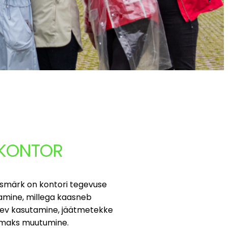
 KONTOR
esmärk on kontori tegevuse
amine, millega kaasneb
stev kasutamine, jäätmetekke
umaks muutumine.