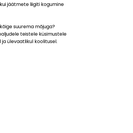
ui jäätmete liigiti kogumine
on kõige suurema mõjuga?
aljudele teistele küsimustele
a ülevaatlikul koolitusel.