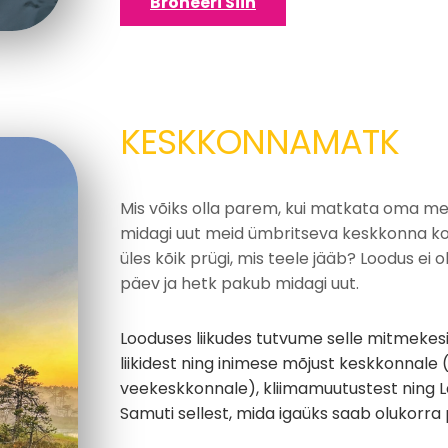
Broneeri Siin
KESKKONNAMATK
Mis võiks olla parem, kui matkata oma m
midagi uut meid ümbritseva keskkonna koh
üles kõik prügi, mis teele jääb? Loodus ei 
päev ja hetk pakub midagi uut.
Looduses liikudes tutvume selle mitmekes
liikidest ning inimese mõjust keskkonnale 
veekeskkonnale), kliimamuutustest ning 
Samuti sellest, mida igaüks saab olukorra