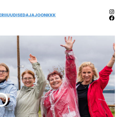
RII
UUDISED
AJAJOON
KKK
D