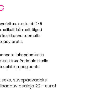
G
aüritus, kus tuleb 2-5
õimalikult kärmelt õiged
ja keskkonna teemalisi
e jääv praht.
esannete lahendamise ja
ise kiirus. Parimale tiimile
uupiste ja joogipoolis.
ituseks, suvepäevadeks
 lisanduv osaleja 22.- eurot.